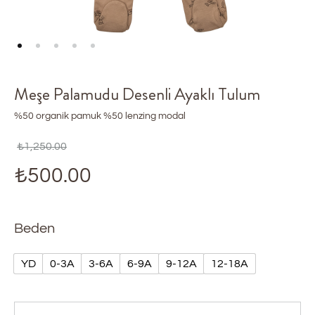
Meşe Palamudu Desenli Ayaklı Tulum
%50 organik pamuk %50 lenzing modal
₺
1,250.00
₺
500.00
Beden
YD
0-3A
3-6A
6-9A
9-12A
12-18A
Miktar