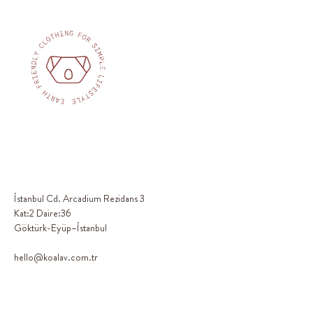
İstanbul Cd. Arcadium Rezidans 3
Kat:2 Daire:36
Göktürk-Eyüp–İstanbul
hello@koalav.com.tr