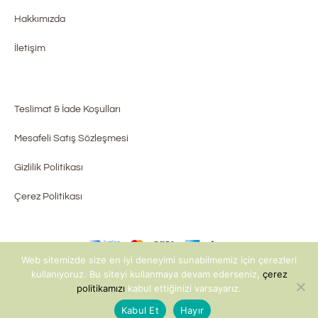
Hakkımızda
İletişim
Teslimat & İade Koşulları
Mesafeli Satış Sözleşmesi
Gizlilik Politikası
Çerez Politikası
Web sitemizde size en iyi deneyimi sunabilmemiz için çerezleri
kullanıyoruz. Bu siteyi kullanmaya devam ederseniz,
çerez
©2022 KOALAV - ALL RIGHTS RESERVED - WEBSITE BY
CEREN VAROL
politikamızı
kabul ettiğinizi varsayarız.
DESIGN
Kabul Et
Hayır