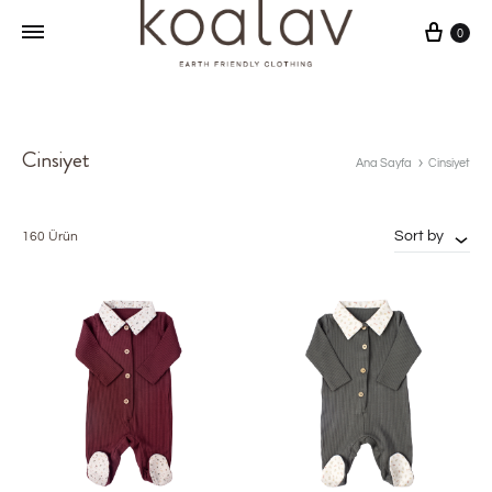
Sepet
0
Cinsiyet
Ana Sayfa
Cinsiyet
Sort by
160 Ürün