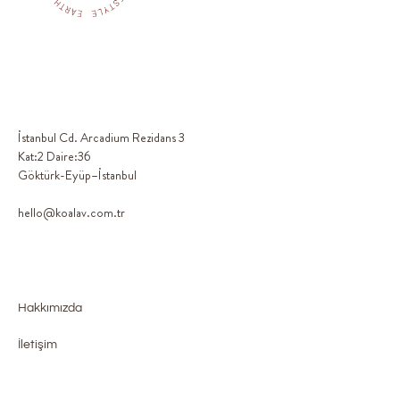
İstanbul Cd. Arcadium Rezidans 3
Kat:2 Daire:36
Göktürk-Eyüp–İstanbul
hello@koalav.com.tr
Hakkımızda
İletişim