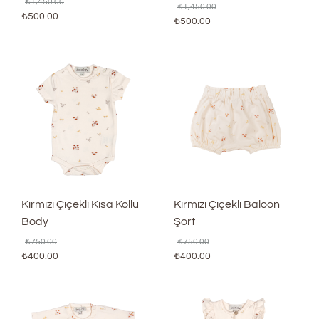
₺
1,450.00
₺
1,450.00
₺
500.00
₺
500.00
Kırmızı Çiçekli Kısa Kollu
Kırmızı Çiçekli Baloon
Body
Şort
₺
750.00
₺
750.00
₺
400.00
₺
400.00