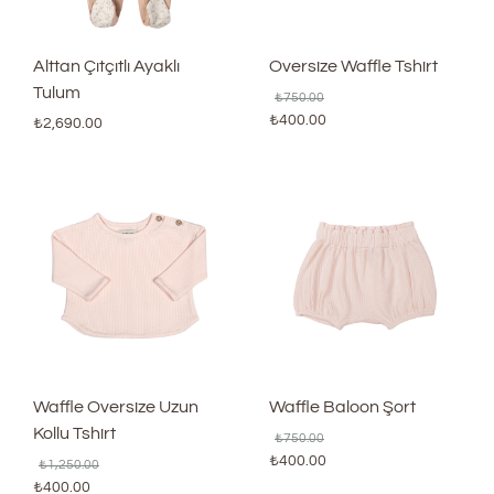
Alttan Çıtçıtlı Ayaklı
Oversize Waffle Tshirt
Tulum
₺
750.00
₺
400.00
₺
2,690.00
Waffle Oversize Uzun
Waffle Baloon Şort
Kollu Tshirt
₺
750.00
₺
400.00
₺
1,250.00
₺
400.00