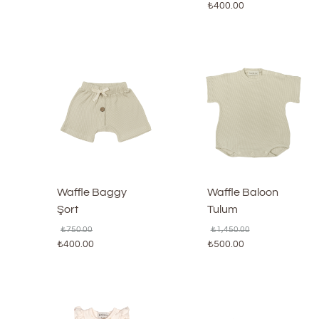
₺
400.00
Waffle Baggy
Waffle Baloon
Şort
Tulum
₺
750.00
₺
1,450.00
₺
400.00
₺
500.00