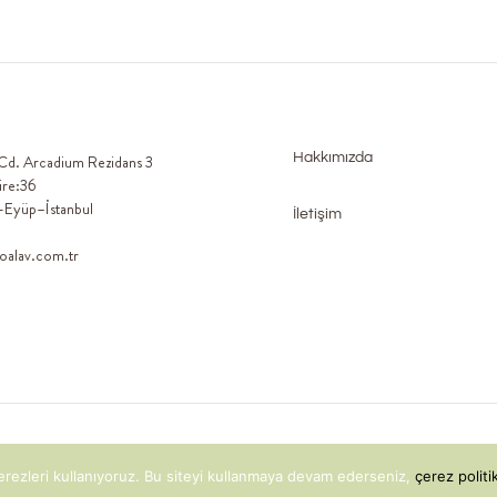
Hakkımızda
 Cd. Arcadium Rezidans 3
ire:36
-Eyüp–İstanbul
İletişim
oalav.com.tr
 DESIGN
erezleri kullanıyoruz. Bu siteyi kullanmaya devam ederseniz,
çerez polit