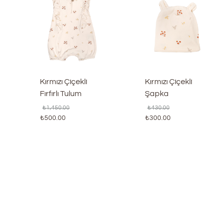
Kırmızı Çiçekli
Kırmızı Çiçekli
Fırfırlı Tulum
Şapka
₺
1,450.00
₺
430.00
₺
500.00
₺
300.00