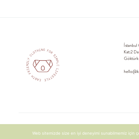
İstanbul
Kat:2 Da
Göktürk
hello@k
©2022 KOALAV - ALL RIGHTS RESERVED - WEBSITE BY
CEREN VAROL
Web sitemizde size en iyi deneyimi sunabilmemiz için ç