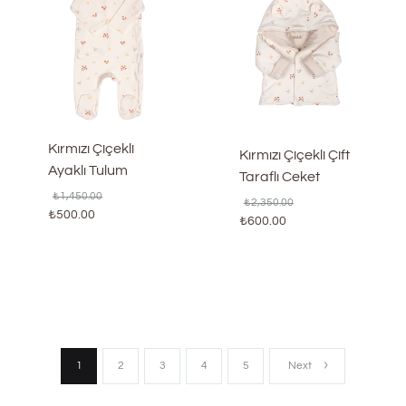
Kırmızı Çiçekli
Kırmızı Çiçekli Çift
Ayaklı Tulum
Taraflı Ceket
₺
1,450.00
₺
2,350.00
₺
500.00
₺
600.00
1
2
3
4
5
Next