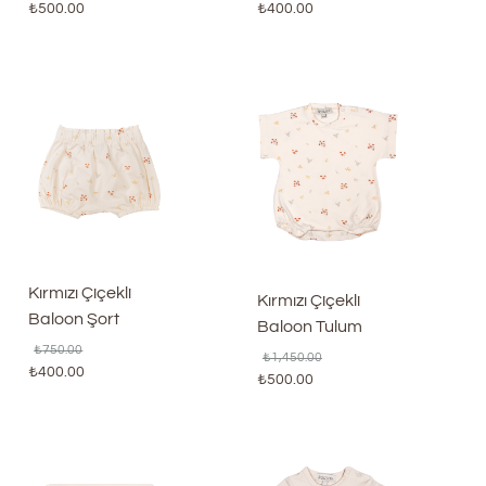
₺
500.00
₺
400.00
Kırmızı Çiçekli
Kırmızı Çiçekli
Baloon Şort
Baloon Tulum
₺
750.00
₺
1,450.00
₺
400.00
₺
500.00