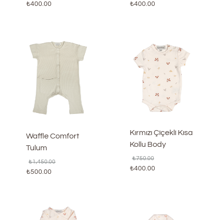
₺
400.00
₺
400.00
Kırmızı Çiçekli Kısa
Waffle Comfort
Kollu Body
Tulum
₺
750.00
₺
1,450.00
₺
400.00
₺
500.00