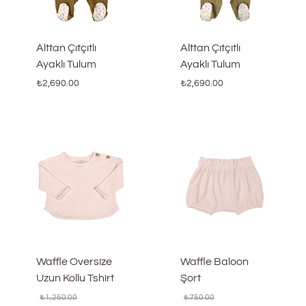
Alttan Çıtçıtlı
Alttan Çıtçıtlı
Ayaklı Tulum
Ayaklı Tulum
₺
2,690.00
₺
2,690.00
Waffle Oversize
Waffle Baloon
Uzun Kollu Tshirt
Şort
₺
1,250.00
₺
750.00