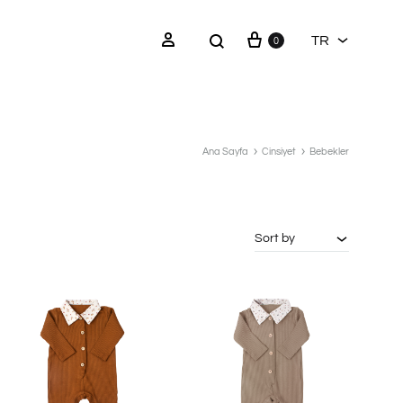
Sepet
Ürün
Sign in
TR
0
ara
TR
Ana Sayfa
Cinsiyet
Bebekler
Sort by