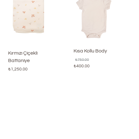
Kısa Kollu Body
Kırmızı Çiçekli
₺
750.00
Battaniye
₺
400.00
₺
1,250.00