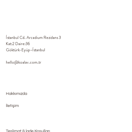
İstanbul Cd. Arcadium Rezidans 3
Kat:2 Daire:36
Göktürk-Eyüp–İstanbul
hello@koalav.com.tr
Hakkımızda
İletişim
Teslimat & İade Koşulları