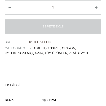
Miktar
SEPETE EKLE
SKU
1813-HAT-FOG
CATEGORIES
BEBEKLER
,
CINSIYET
,
CRAYON
,
KOLEKSIYONLAR
,
ŞAPKA
,
TÜM ÜRÜNLER
,
YENI SEZON
EK BILGI
RENK
Açık Mavi