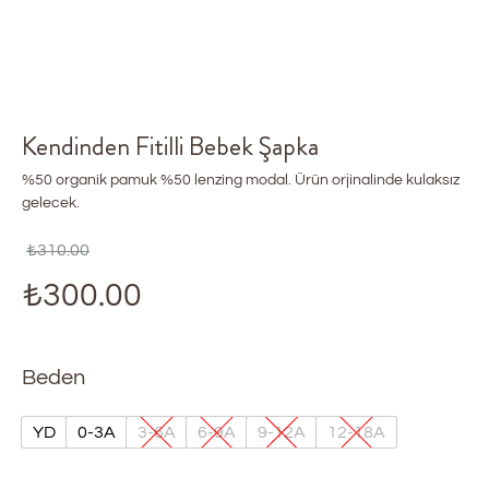
Kendinden Fitilli Bebek Şapka
%50 organik pamuk %50 lenzing modal. Ürün orjinalinde kulaksız
gelecek.
₺
310.00
₺
300.00
Beden
YD
0-3A
3-6A
6-9A
9-12A
12-18A