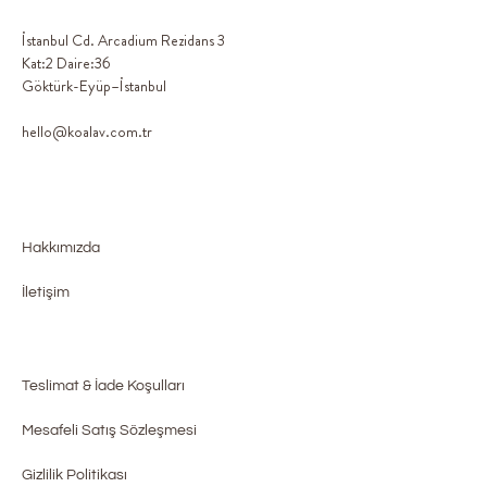
İstanbul Cd. Arcadium Rezidans 3
Kat:2 Daire:36
Göktürk-Eyüp–İstanbul
hello@koalav.com.tr
Hakkımızda
İletişim
Teslimat & İade Koşulları
Mesafeli Satış Sözleşmesi
Gizlilik Politikası