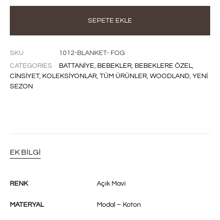
SEPETE EKLE
SKU
1012-BLANKET- FOG
CATEGORIES
BATTANIYE
,
BEBEKLER
,
BEBEKLERE ÖZEL
,
CINSIYET
,
KOLEKSIYONLAR
,
TÜM ÜRÜNLER
,
WOODLAND
,
YENI
SEZON
EK BILGI
RENK
Açık Mavi
MATERYAL
Modal – Koton