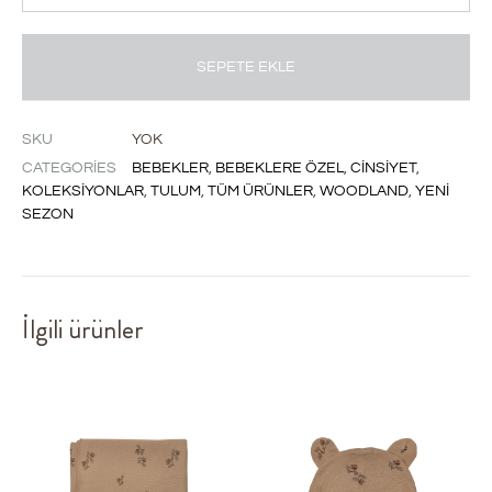
SEPETE EKLE
SKU
YOK
CATEGORIES
BEBEKLER
,
BEBEKLERE ÖZEL
,
CINSIYET
,
KOLEKSIYONLAR
,
TULUM
,
TÜM ÜRÜNLER
,
WOODLAND
,
YENI
SEZON
İlgili ürünler