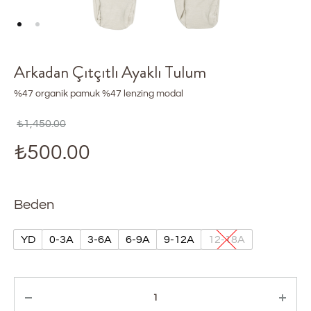
Arkadan Çıtçıtlı Ayaklı Tulum
%47 organik pamuk %47 lenzing modal
₺
1,450.00
₺
500.00
Beden
YD
0-3A
3-6A
6-9A
9-12A
12-18A
Miktar