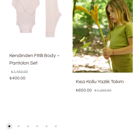
Kendinden Fitilli Body –
Pantolon Set
₺
1,450.00
₺
400.00
Kısa Kollu Yazlık Takım
₺
650.00
₺
1,250.00