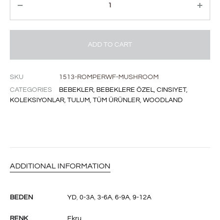
ADD TO CART
SKU
1513-ROMPERWF-MUSHROOM
CATEGORIES
BEBEKLER
,
BEBEKLERE ÖZEL
,
CINSIYET
,
KOLEKSIYONLAR
,
TULUM
,
TÜM ÜRÜNLER
,
WOODLAND
ADDITIONAL INFORMATION
BEDEN
YD
,
0-3A
,
3-6A
,
6-9A
,
9-12A
RENK
Ekru