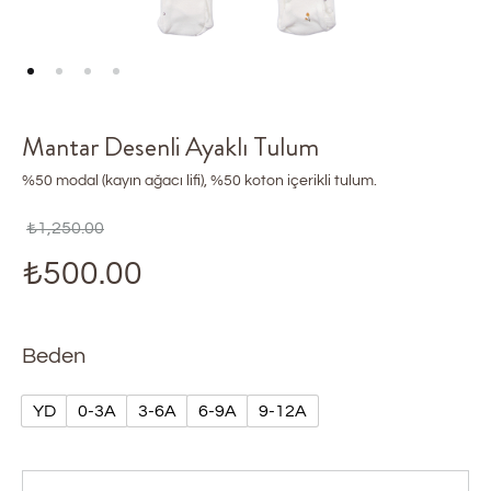
Mantar Desenli Ayaklı Tulum
%50 modal (kayın ağacı lifi), %50 koton içerikli tulum.
₺
1,250.00
₺
500.00
Beden
YD
0-3A
3-6A
6-9A
9-12A
Quantity