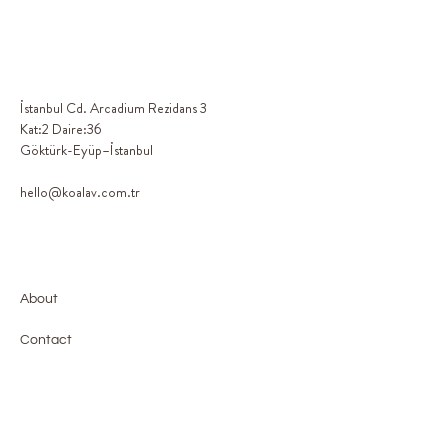
İstanbul Cd. Arcadium Rezidans 3
Kat:2 Daire:36
Göktürk-Eyüp–İstanbul
hello@koalav.com.tr
About
Contact