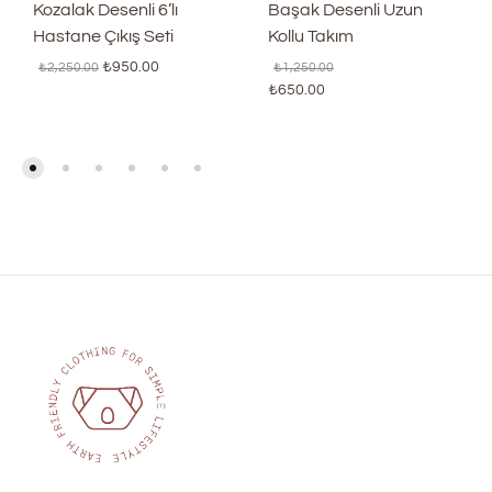
Kozalak Desenli 6’lı
Başak Desenli Uzun
Hastane Çıkış Seti
Kollu Takım
₺
950.00
₺
2,250.00
₺
1,250.00
₺
650.00